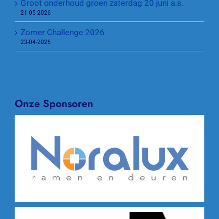
Groot onderhoud groen zaterdag 20 juni a.s.
21-05-2026
Zomer Challenge 2026
23-04-2026
Onze Sponsoren