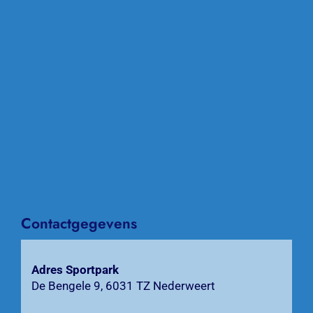
Nieuws
Over NTC ’72
Activiteiten
Agenda
Bardienst
Contact
Contactgegevens
Zoeken
Adres Sportpark
naar:
De Bengele 9, 6031 TZ Nederweert