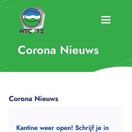
Ga
naar
inhoud
Toggle
Navigatio
Home
Corona Nieuws
Nieuws
Over NTC ’72
Activiteiten
Corona Nieuws
Agenda
Bardienst
Kantine weer open! Schrijf je in