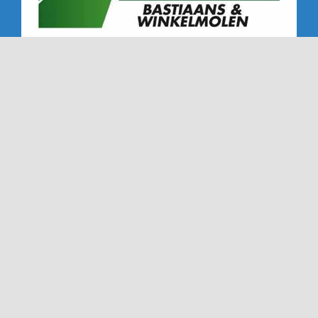
Copyright 2019 - 2026 | Alle rechten voorbehouden |
NTC '72 - Dé Nederweerter tennisclub sinds '72
Ook deze website is gemaakt met veel
door
Dímelo
Design in Ell