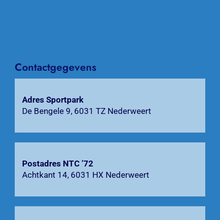
Over NTC ’72
Activiteiten
Contactgegevens
Agenda
Bardienst
Adres Sportpark
De Bengele 9, 6031 TZ Nederweert
Contact
Zoeken
naar:
Postadres NTC ’72
Achtkant 14, 6031 HX Nederweert