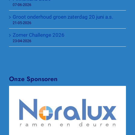
07-06-2026
Groot onderhoud groen zaterdag 20 juni a.s.
21-05-2026
Zomer Challenge 2026
23-04-2026
Onze Sponsoren