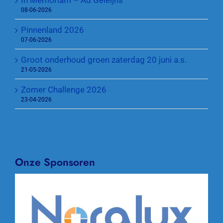
08-06-2026
Pinnenland 2026
07-06-2026
Groot onderhoud groen zaterdag 20 juni a.s.
21-05-2026
Zomer Challenge 2026
23-04-2026
Onze Sponsoren