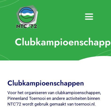
Ga
naar
inhoud
Toggle
Navigatio
Home
Clubkampioenschapp
Nieuws
Over NTC ’72
Activiteiten
Clubkampioenschappen
Agenda
Voor het organiseren van clubkampioenschappen,
Pinnenland Toernooi en andere activiteiten binnen
Bardienst
NTC’72 wordt gebruik gemaakt van toernooi.nl.