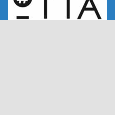
Copyright 2019 - 2026 | Alle rechten voorbehouden |
NTC '72 - Dé Nederweerter tennisclub sinds '72
Ook deze website is gemaakt met veel
door
Dímelo
Design in Ell