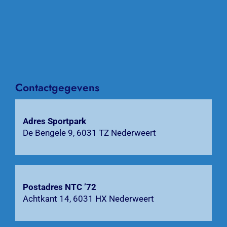
Over NTC ’72
Activiteiten
Agenda
Contactgegevens
Bardienst
Adres Sportpark
Contact
De Bengele 9, 6031 TZ Nederweert
Zoeken
naar:
Postadres NTC ’72
Achtkant 14, 6031 HX Nederweert