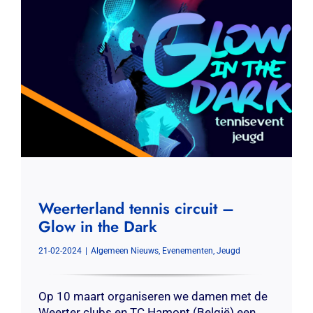
Weerterland tennis circuit –
Glow in the Dark
21-02-2024
|
Algemeen Nieuws
,
Evenementen
,
Jeugd
Op 10 maart organiseren we damen met de
Weerter clubs en TC Hamont (België) een