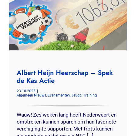
Contact
Zoeken
naar:
Albert Heijn Heerschap – Spek
de Kas Actie
23-10-2025
|
Algemeen Nieuws
,
Evenementen
,
Jeugd
,
Training
Wauw! Zes weken lang heeft Nederweert en
omstreken kunnen sparen om hun favoriete
vereniging te supporten. Met trots kunnen
we mededelen dat wij als NTC [...]