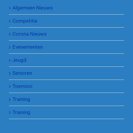
Algemeen Nieuws
Competitie
Corona Nieuws
Evenementen
Jeugd
Senioren
Toernooi
Training
Training