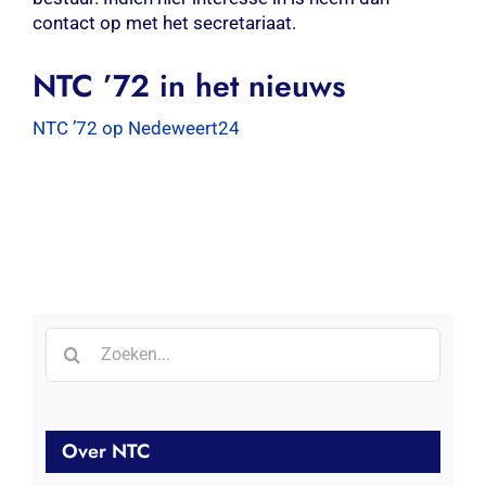
contact op met het secretariaat.
Contact
NTC ’72 in het nieuws
Zoeken
naar:
NTC ’72 op Nedeweert24
Zoeken
naar:
Over NTC