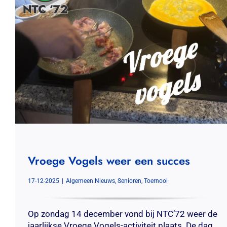
Vroege Vogels weer een succes
17-12-2025
|
Algemeen Nieuws
,
Senioren
,
Toernooi
Op zondag 14 december vond bij NTC’72 weer de
jaarlijkse Vroege Vogels-activiteit plaats. De dag