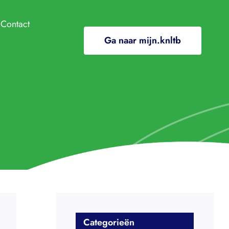
Contact
Ga naar mijn.knltb
ndige info
e
ClubApp
/In de media
ding
ooi
l gewenst gedrag
nten en regelingen
Categorieën