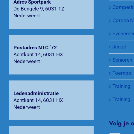
Adres Sportpark
Competit
De Bengele 9, 6031 TZ
Nederweert
Corona N
Eveneme
Jeugd
Postadres NTC ’72
Achtkant 14, 6031 HX
Senioren
Nederweert
Toernooi
Training
Ledenadministratie
Training
Achtkant 14, 6031 HX
Nederweert
Volg je 