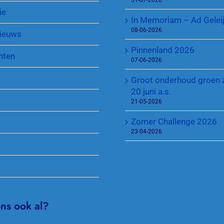
31-07-2026
Toegang park en sleutel
KNLTB Najaarscompetitie
Jeugd
ie
In Memoriam – Ad Gelei
Sponsoren
Regeling Introducés
08-06-2026
ieuws
Pinnenland 2026
nten
07-06-2026
Groot onderhoud groen 
20 juni a.s.
21-05-2026
Zomer Challenge 2026
23-04-2026
ons ook al?