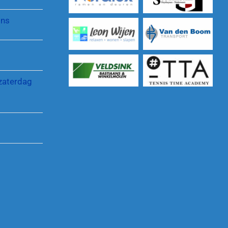
Pinnenlandtoernooi
Protocol gewenst gedrag
jns
Reglementen en regelingen
zaterdag