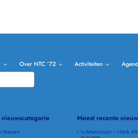
s
Over NTC ’72
Activiteiten
Agen
NTC ’72
Leden
Trainingen
Bestuur en Commissies
Clubkampioenschappen
Aanmelden Leden
Missie en Visie
Cranendonck Competitie
Afmelden Leden
 nieuwscategorie
Meest recente nieuw
Contributie en lidmaatschappen
KNLTB Voorjaarscompetitie
Senioren plus
n Nieuws
In Memoriam – Henk Alt