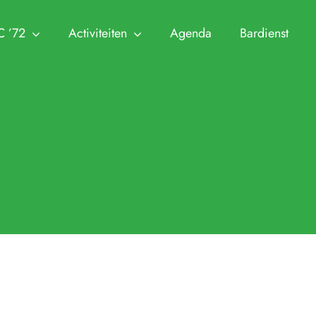
C ’72
Activiteiten
Agenda
Bardienst
NTC ’72
Leden
Ha
Trainingen
Zomer Challeng
 en Commissies
Clubkampioenschappen
Aanmelden Leden
Jeugdtennis
KNLTB 
n Visie
Cranendonck Competitie
Afmelden Leden
Seniorentennis
Archief
utie en lidmaatschappen
KNLTB Voorjaarscompetitie
Senioren plus
Padel
Clubkle
 park en sleutel
KNLTB Najaarscompetitie
Jeugd
Pinnenlandtoern
Protoco
ren
Regeling Introducés
Regleme