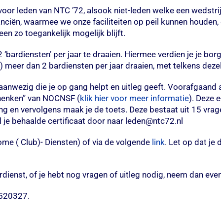
or leden van NTC ’72, alsook niet-leden welke een wedstrijd
anciën, waarmee we onze faciliteiten op peil kunnen houden,
n zo toegankelijk mogelijk blijft.
bardiensten’ per jaar te draaien. Hiermee verdien je je bor
s!) meer dan 2 bardiensten per jaar draaien, met telkens dez
aanwezig die je op gang helpt en uitleg geeft. Voorafgaand aa
chenken” van NOCNSF (
klik hier voor meer informatie
). Deze 
g en vervolgens maak je de toets. Deze bestaat uit 15 vragen 
 je behaalde certificaat door naar leden@ntc72.nl
me ( Club)- Diensten) of via de volgende
link
. Let op dat je
ardienst, of je hebt nog vragen of uitleg nodig, neem dan ev
-520327.