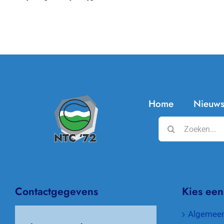
Home
Nieuw
Zoeken
naar:
Contactgegevens
Kies een
Algemee