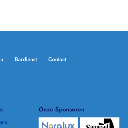
da
Bardienst
Contact
Handige info
Zomer Challenge
Jeugdtennis
KNLTB ClubApp
Seniorentennis
Archief/In de media
s
Onze Sponsoren
Padel
Clubkleding
ena