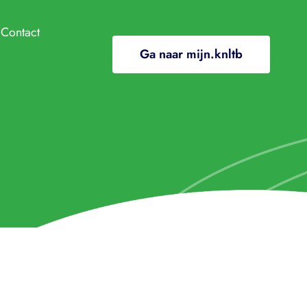
Contact
Ga naar mijn.knltb
ndige info
e
ClubApp
/In de media
ding
ooi
l gewenst gedrag
nten en regelingen