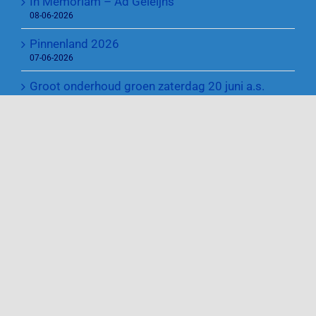
In Memoriam – Ad Geleijns
08-06-2026
Pinnenland 2026
07-06-2026
Groot onderhoud groen zaterdag 20 juni a.s.
21-05-2026
Zomer Challenge 2026
23-04-2026
Onze Sponsoren