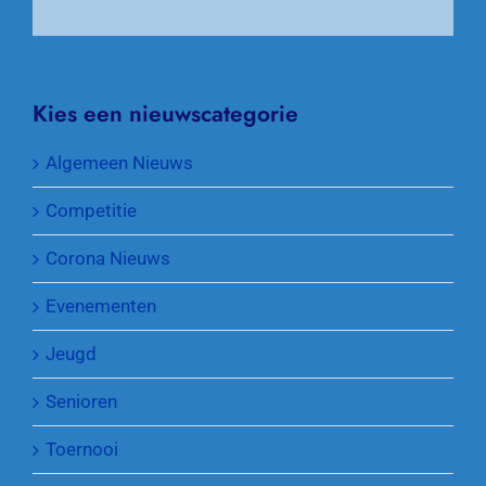
Kies een nieuwscategorie
Algemeen Nieuws
Competitie
Corona Nieuws
Evenementen
Jeugd
Senioren
Toernooi