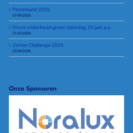
Pinnenland 2026
07-06-2026
Groot onderhoud groen zaterdag 20 juni a.s.
21-05-2026
Zomer Challenge 2026
23-04-2026
Onze Sponsoren