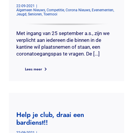
22-09-2021
|
Contact
Algemeen Nieuws
,
Competitie
,
Corona Nieuws
,
Evenementen
,
Jeugd
,
Senioren
,
Toernooi
Zoeken
naar:
Met ingang van 25 september a.s., zijn we
verplicht aan iedereen die binnen in de
kantine wil plaatsnemen of staan, een
coronatoegangspas te vragen. De [...]
Lees meer
Help je club, draai een
bardienst!!
22-09-2021
|