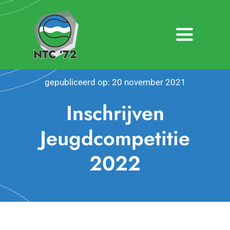
Ga
naar
inhoud
Toggle
Navigatio
Home
gepubliceerd op: 20 november 2021
Nieuws
Inschrijven
Over NTC ’72
Jeugdcompetitie
2022
Activiteiten
Agenda
Bardienst