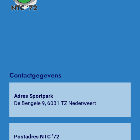
Toggle
Naviga
Home
Nieuws
Over NTC ’72
Activiteiten
Contactgegevens
Agenda
Adres Sportpark
De Bengele 9, 6031 TZ Nederweert
Bardienst
Contact
Postadres NTC ’72
Zoeken