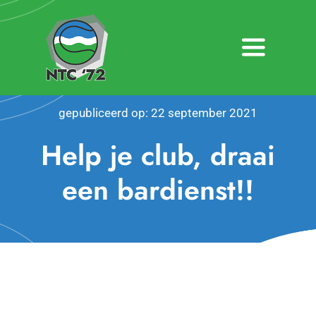
Ga
naar
inhoud
Toggle
Navigatio
Home
gepubliceerd op: 22 september 2021
Nieuws
Help je club, draai
Over NTC ’72
een bardienst!!
Activiteiten
Agenda
Bardienst