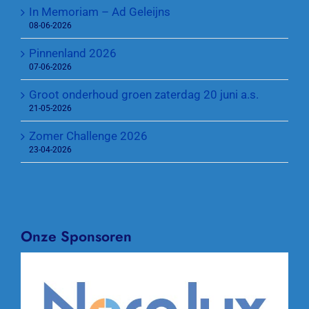
In Memoriam – Ad Geleijns
08-06-2026
Pinnenland 2026
07-06-2026
Groot onderhoud groen zaterdag 20 juni a.s.
21-05-2026
Zomer Challenge 2026
23-04-2026
Onze Sponsoren