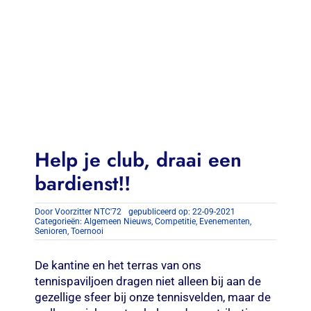
Contact
Zoeken
naar:
Help je club, draai een
bardienst!!
Door
Voorzitter NTC'72
gepubliceerd op: 22-09-2021
Categorieën:
Algemeen Nieuws
,
Competitie
,
Evenementen
,
Senioren
,
Toernooi
De kantine en het terras van ons
tennispaviljoen dragen niet alleen bij aan de
gezellige sfeer bij onze tennisvelden, maar de