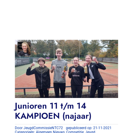
Contact
Zoeken
naar:
Junioren 11 t/m 14
KAMPIOEN (najaar)
Door
JeugdCommissieNTC72
gepubliceerd op: 21-11-2021
Categorieën:
Algemeen Nieuws
,
Competitie
,
Jeugd