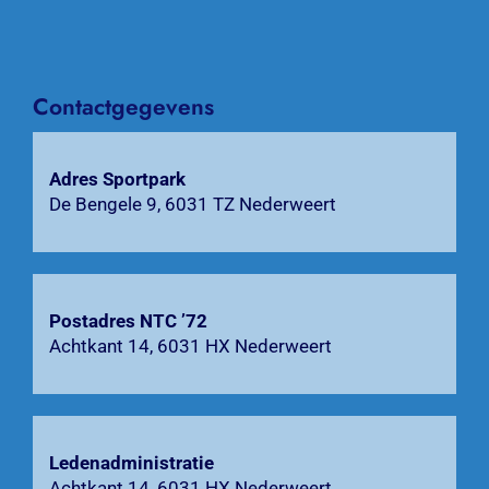
Over NTC ’72
Activiteiten
Contactgegevens
Agenda
Adres Sportpark
Bardienst
De Bengele 9, 6031 TZ Nederweert
Contact
Zoeken
Postadres NTC ’72
Achtkant 14, 6031 HX Nederweert
naar:
Ledenadministratie
Achtkant 14, 6031 HX Nederweert