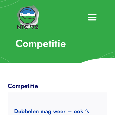
Ga
naar
inhoud
Toggle
Navigatio
Home
Competitie
Nieuws
Over NTC ’72
Activiteiten
Competitie
Agenda
Bardienst
Dubbelen mag weer – ook ’s