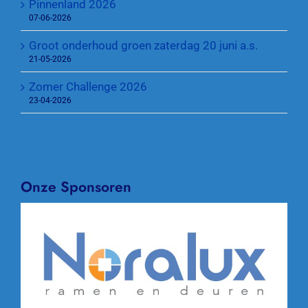
Pinnenland 2026
07-06-2026
Groot onderhoud groen zaterdag 20 juni a.s.
21-05-2026
Zomer Challenge 2026
23-04-2026
Onze Sponsoren