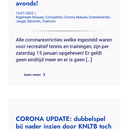
avonds!
Contact
14-01-2022
|
Algemeen Nieuws
,
Competitie
,
Corona Nieuws
,
Evenementen
,
Zoeken
Jeugd
,
Senioren
,
Toernooi
naar:
Alle coronarestricties welke ingesteld waren
voor recreatief tennis en trainingen, zijn per
zaterdag 15 januari opgeheven! Er geldt
geen eindtijd meer en er is geen [...]
Lees meer
CORONA UPDATE: dubbelspel
bij nader inzien door KNLTB toch