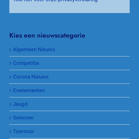
Kies een nieuwscategorie
Algemeen Nieuws
Competitie
Corona Nieuws
Evenementen
Jeugd
Senioren
Toernooi