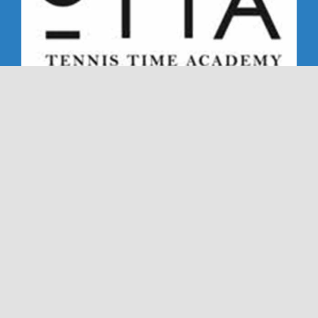
Copyright 2019 - 2026 | Alle rechten voorbehouden |
NTC '72 - Dé Nederweerter tennisclub sinds '72
Ook deze website is gemaakt met veel
door
Dímelo
Design in Ell