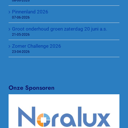
08-06-2026
Pinnenland 2026
07-06-2026
Groot onderhoud groen zaterdag 20 juni a.s.
21-05-2026
Zomer Challenge 2026
23-04-2026
Onze Sponsoren