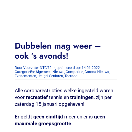
Contact
Zoeken
naar:
Dubbelen mag weer –
ook ’s avonds!
Door
Voorzitter NTC'72
gepubliceerd op: 14-01-2022
Categorieën:
Algemeen Nieuws
,
Competitie
,
Corona Nieuws
,
Evenementen
,
Jeugd
,
Senioren
,
Toernooi
Alle coronarestricties welke ingesteld waren
voor
recreatief
tennis en
trainingen
, zijn per
zaterdag 15 januari opgeheven!
Er geldt
geen eindtijd
meer en er is
geen
maximale groepsgrootte
.