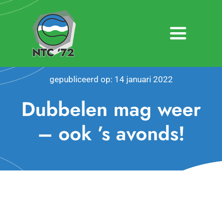
Ga
naar
inhoud
Toggle
Navigatio
Home
gepubliceerd op: 14 januari 2022
Nieuws
Dubbelen mag weer
Over NTC ’72
– ook ’s avonds!
Activiteiten
Agenda
Bardienst