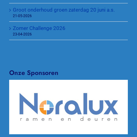
Groot onderhoud groen zaterdag 20 juni a.s.
21-05-2026
Zomer Challenge 2026
23-04-2026
Onze Sponsoren