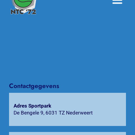
Toggle
Naviga
Home
Nieuws
Over NTC ’72
Activiteiten
Contactgegevens
Agenda
Bardienst
Adres Sportpark
De Bengele 9, 6031 TZ Nederweert
Contact