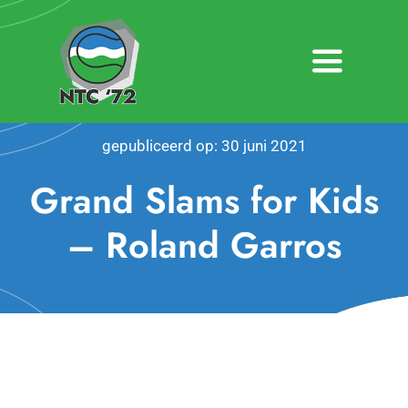
Ga
naar
inhoud
Toggle
Navigatio
Home
gepubliceerd op: 30 juni 2021
Nieuws
Grand Slams for Kids
Over NTC ’72
– Roland Garros
Activiteiten
Agenda
Bardienst