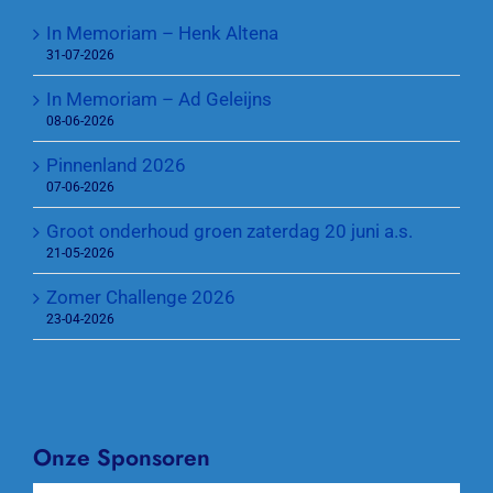
In Memoriam – Henk Altena
31-07-2026
In Memoriam – Ad Geleijns
08-06-2026
Pinnenland 2026
07-06-2026
Groot onderhoud groen zaterdag 20 juni a.s.
21-05-2026
Zomer Challenge 2026
23-04-2026
Onze Sponsoren