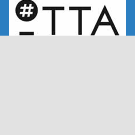
Copyright 2019 - 2026 | Alle rechten voorbehouden |
NTC '72 - Dé Nederweerter tennisclub sinds '72
Ook deze website is gemaakt met veel
door
Dímelo
Design in Ell