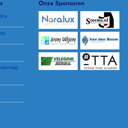
s
Onze Sponsoren
Padel
Clubkleding
ena
Pinnenlandtoernooi
Protocol gewenst gedrag
jns
Reglementen en regelingen
zaterdag