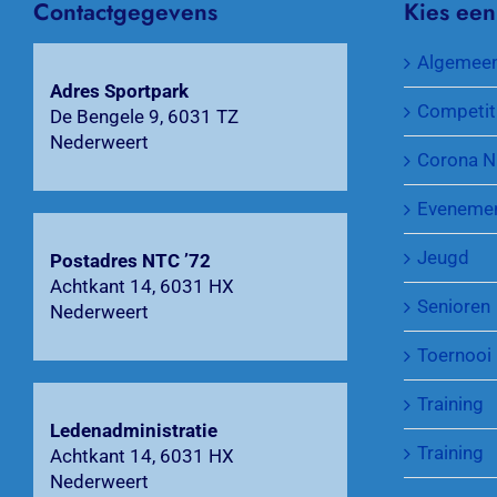
Contactgegevens
Kies een
Algemee
Adres Sportpark
Competit
De Bengele 9, 6031 TZ
Nederweert
Corona N
Eveneme
Jeugd
Postadres NTC ’72
Achtkant 14, 6031 HX
Senioren
Nederweert
Toernooi
Training
Ledenadministratie
Training
Achtkant 14, 6031 HX
Nederweert