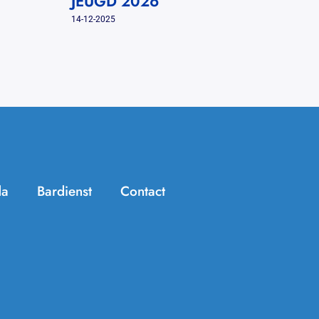
JEUGD 2026
23-04-2026
14-12-2025
da
Bardienst
Contact
Handige info
Zomer Challenge
Jeugdtennis
KNLTB ClubApp
Seniorentennis
Archief/In de media