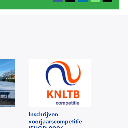
Inschrijven
Zomer C
voorjaarscompetitie
2026