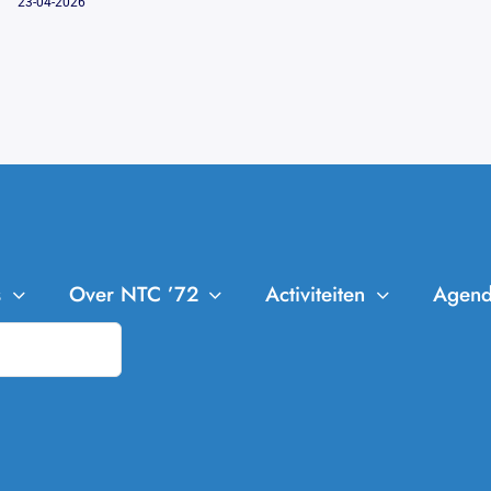
23-04-2026
s
Over NTC ’72
Activiteiten
Agen
NTC ’72
Leden
Trainingen
Bestuur en Commissies
Clubkampioenschappen
Aanmelden Leden
Missie en Visie
Cranendonck Competitie
Afmelden Leden