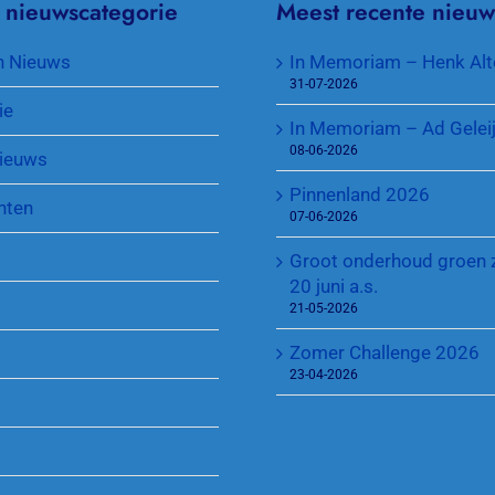
 nieuwscategorie
Meest recente nieuw
Contributie en lidmaatschappen
KNLTB Voorjaarscompetitie
Senioren plus
n Nieuws
In Memoriam – Henk Alt
Toegang park en sleutel
KNLTB Najaarscompetitie
Jeugd
31-07-2026
ie
In Memoriam – Ad Gelei
Sponsoren
Regeling Introducés
08-06-2026
ieuws
Pinnenland 2026
nten
07-06-2026
Groot onderhoud groen 
20 juni a.s.
21-05-2026
Zomer Challenge 2026
23-04-2026