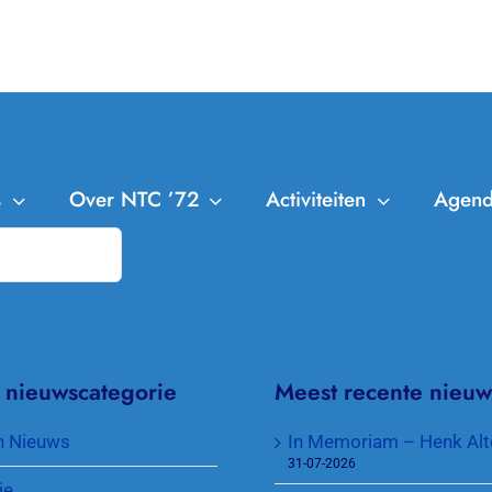
s
Over NTC ’72
Activiteiten
Agen
NTC ’72
Leden
Trainingen
Bestuur en Commissies
Clubkampioenschappen
Aanmelden Leden
Missie en Visie
Cranendonck Competitie
Afmelden Leden
 nieuwscategorie
Meest recente nieuw
Contributie en lidmaatschappen
KNLTB Voorjaarscompetitie
Senioren plus
n Nieuws
In Memoriam – Henk Alt
31-07-2026
Toegang park en sleutel
KNLTB Najaarscompetitie
Jeugd
ie