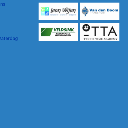
jns
Reglementen en regelingen
zaterdag