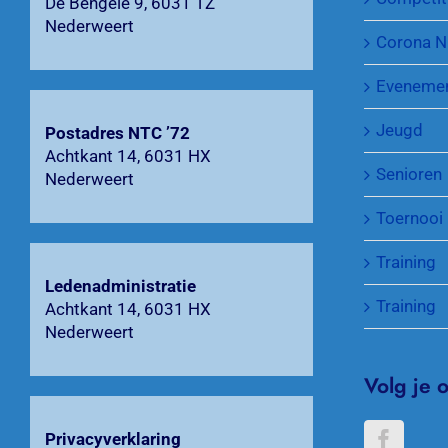
De Bengele 9, 6031 TZ
Nederweert
Corona N
Eveneme
Jeugd
Postadres NTC ’72
Achtkant 14, 6031 HX
Senioren
Nederweert
Toernooi
Training
Ledenadministratie
Training
Achtkant 14, 6031 HX
Nederweert
Volg je 
Privacyverklaring