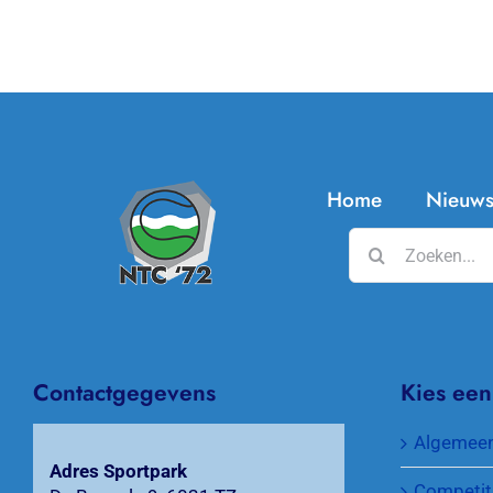
Home
Nieuw
Zoeken
naar:
Contactgegevens
Kies een
Algemee
Adres Sportpark
Competit