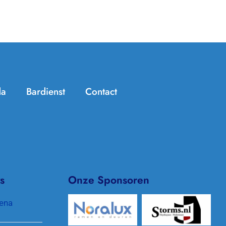
da
Bardienst
Contact
Handige info
Zomer Challenge
Jeugdtennis
KNLTB ClubApp
Seniorentennis
Archief/In de media
s
Onze Sponsoren
Padel
Clubkleding
ena
Pinnenlandtoernooi
Protocol gewenst gedrag