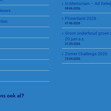
In Memoriam – Ad Gelei
Sponsoren
Regeling Introducés
08-06-2026
ieuws
Pinnenland 2026
nten
07-06-2026
Groot onderhoud groen 
20 juni a.s.
21-05-2026
Zomer Challenge 2026
23-04-2026
ons ook al?