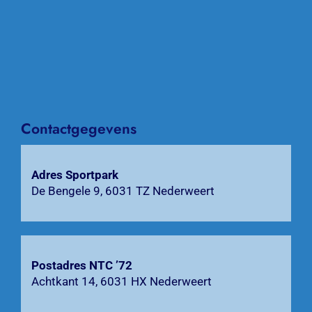
Naviga
Home
Nieuws
Over NTC ’72
Contactgegevens
Activiteiten
Agenda
Adres Sportpark
De Bengele 9, 6031 TZ Nederweert
Bardienst
Contact
Postadres NTC ’72
Achtkant 14, 6031 HX Nederweert
Zoeken
naar: