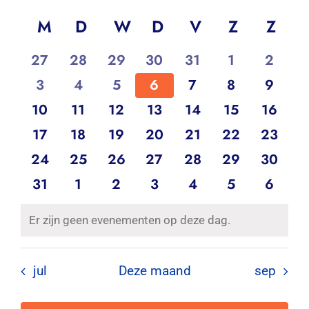
Wee
Selecteer
wee
Contact
Kalender
navig
een
M
MAANDAG
D
DINSDAG
W
WOENSDAG
D
DONDERDAG
V
VRIJDAG
Z
ZATERD
Z
ZO
navi
datum.
van
Zoeken
1
1
1
1
1
1
1
27
28
29
30
31
1
2
Evenementen
naar:
evenement
evenement
evenement
evenement
evenement
evenement
evene
0
0
0
0
0
0
0
3
4
5
6
7
8
9
evenementen
evenementen
evenementen
evenementen
evenementen
evenementen
evene
0
0
0
0
0
0
0
10
11
12
13
14
15
16
evenementen
evenementen
evenementen
evenementen
evenementen
evenementen
evenem
0
0
0
0
1
0
1
17
18
19
20
21
22
23
evenementen
evenementen
evenementen
evenementen
evenement
evenementen
evenem
0
0
0
0
0
0
0
24
25
26
27
28
29
30
evenementen
evenementen
evenementen
evenementen
evenementen
evenementen
evenem
0
0
0
0
0
0
0
31
1
2
3
4
5
6
evenementen
evenementen
evenementen
evenementen
evenementen
evenementen
evene
Er zijn geen evenementen op deze dag.
Bericht
jul
Deze maand
sep