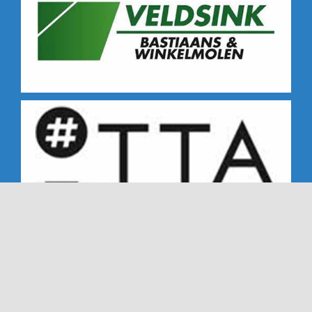
Copyright 2019 - 2026 | Alle rechten voorbehouden |
NTC '72 - Dé Nederweerter tennisclub sinds '72