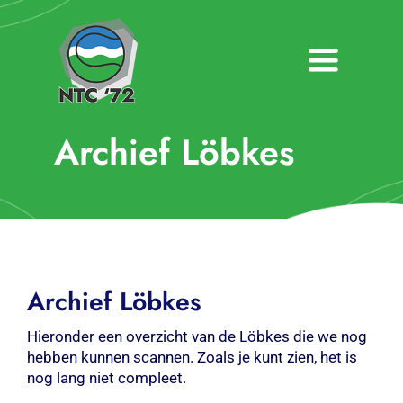
Ga
naar
inhoud
Toggle
Navigatio
Home
Archief Löbkes
Nieuws
Over NTC ’72
Activiteiten
Archief Löbkes
Agenda
Hieronder een overzicht van de Löbkes die we nog
hebben kunnen scannen. Zoals je kunt zien, het is
Bardienst
nog lang niet compleet.