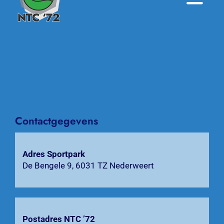
Toggle
Naviga
Home
Nieuws
Over NTC ’72
Activiteiten
Contactgegevens
Agenda
Adres Sportpark
De Bengele 9, 6031 TZ Nederweert
Bardienst
Contact
Postadres NTC ’72