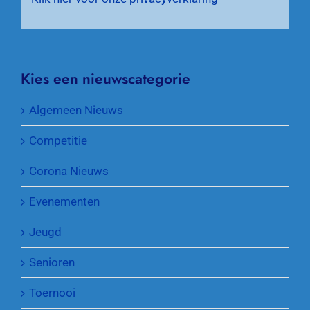
Kies een nieuwscategorie
Algemeen Nieuws
Competitie
Corona Nieuws
Evenementen
Jeugd
Senioren
Toernooi