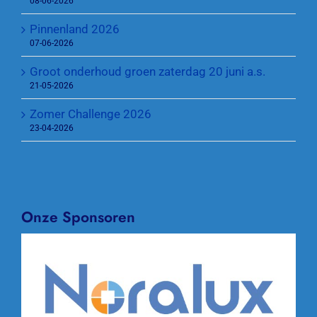
08-06-2026
Pinnenland 2026
07-06-2026
Groot onderhoud groen zaterdag 20 juni a.s.
21-05-2026
Zomer Challenge 2026
23-04-2026
Onze Sponsoren