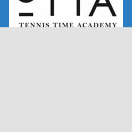
Copyright 2019 - 2026 | Alle rechten voorbehouden |
NTC '72 - Dé Nederweerter tennisclub sinds '72
Ook deze website is gemaakt met veel
door
Dímelo
Design in Ell