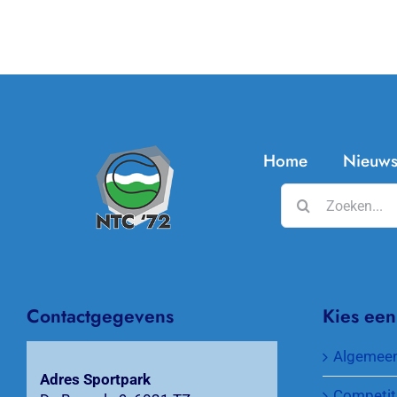
Home
Nieuw
Zoeken
naar:
Contactgegevens
Kies een
Algemee
Adres Sportpark
Competit