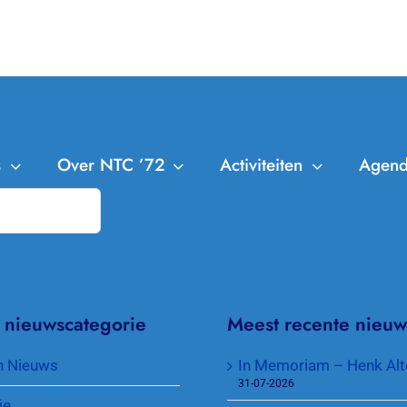
s
Over NTC ’72
Activiteiten
Agen
NTC ’72
Leden
Trainingen
Bestuur en Commissies
Clubkampioenschappen
Aanmelden Leden
Missie en Visie
Cranendonck Competitie
Afmelden Leden
 nieuwscategorie
Meest recente nieuw
Contributie en lidmaatschappen
KNLTB Voorjaarscompetitie
Senioren plus
n Nieuws
In Memoriam – Henk Alt
31-07-2026
Toegang park en sleutel
KNLTB Najaarscompetitie
Jeugd
ie