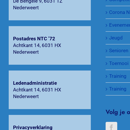
De Bengele 9, 6031 TZ
Nederweert
Corona N
Eveneme
Jeugd
Postadres NTC ’72
Achtkant 14, 6031 HX
Senioren
Nederweert
Toernooi
Training
Ledenadministratie
Training
Achtkant 14, 6031 HX
Nederweert
Volg je 
Privacyverklaring