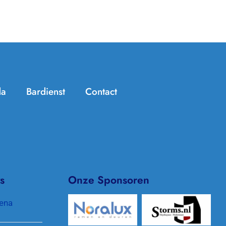
da
Bardienst
Contact
Handige info
Zomer Challenge
Jeugdtennis
KNLTB ClubApp
Seniorentennis
Archief/In de media
s
Onze Sponsoren
Padel
Clubkleding
ena
Pinnenlandtoernooi
Protocol gewenst gedrag