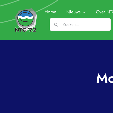
Ga
naar
Home
Nieuws
Over NT
inhoud
Zoeken
naar:
Bestuur
Missie e
Contrib
Mc
Toegang
Sponso