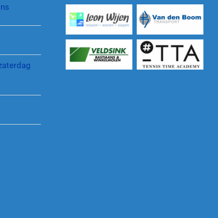
jns
Reglementen en regelingen
zaterdag