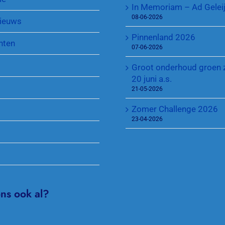
In Memoriam – Ad Gelei
Sponsoren
Regeling Introducés
08-06-2026
ieuws
Pinnenland 2026
nten
07-06-2026
Groot onderhoud groen 
20 juni a.s.
21-05-2026
Zomer Challenge 2026
23-04-2026
ons ook al?