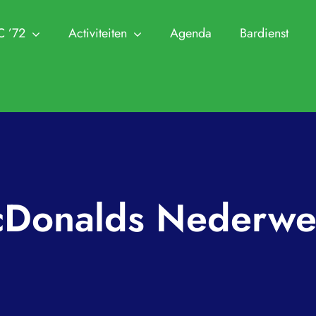
C ’72
Activiteiten
Agenda
Bardienst
NTC ’72
Leden
Ha
Trainingen
Zomer Challeng
 en Commissies
Clubkampioenschappen
Aanmelden Leden
Jeugdtennis
KNLTB 
n Visie
Cranendonck Competitie
Afmelden Leden
Seniorentennis
Archief
utie en lidmaatschappen
KNLTB Voorjaarscompetitie
Senioren plus
Padel
Clubkle
Donalds Nederwe
 park en sleutel
KNLTB Najaarscompetitie
Jeugd
Pinnenlandtoern
Protoco
ren
Regeling Introducés
Regleme