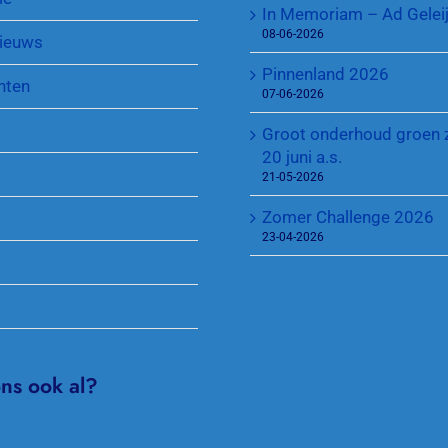
In Memoriam – Ad Gelei
Sponsoren
Regeling Introducés
08-06-2026
ieuws
Pinnenland 2026
nten
07-06-2026
Groot onderhoud groen 
20 juni a.s.
21-05-2026
Zomer Challenge 2026
23-04-2026
ons ook al?