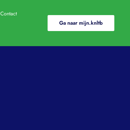
Contact
Ga naar mijn.knltb
ndige info
e
ClubApp
/In de media
ding
ooi
l gewenst gedrag
nten en regelingen