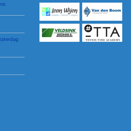
jns
Reglementen en regelingen
zaterdag