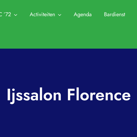
C ’72
Activiteiten
Agenda
Bardienst
NTC ’72
Leden
Ha
Trainingen
Zomer Challeng
 en Commissies
Clubkampioenschappen
Aanmelden Leden
Jeugdtennis
KNLTB 
n Visie
Cranendonck Competitie
Afmelden Leden
Seniorentennis
Archief
utie en lidmaatschappen
KNLTB Voorjaarscompetitie
Senioren plus
Padel
Clubkle
Ijssalon Florence
 park en sleutel
KNLTB Najaarscompetitie
Jeugd
Pinnenlandtoern
Protoco
ren
Regeling Introducés
Regleme