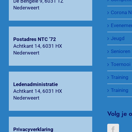
De Bengele 9, 6031 TZ
Nederweert
Corona N
Eveneme
Jeugd
Postadres NTC ’72
Achtkant 14, 6031 HX
Senioren
Nederweert
Toernooi
Training
Ledenadministratie
Training
Achtkant 14, 6031 HX
Nederweert
Volg je 
Privacyverklaring