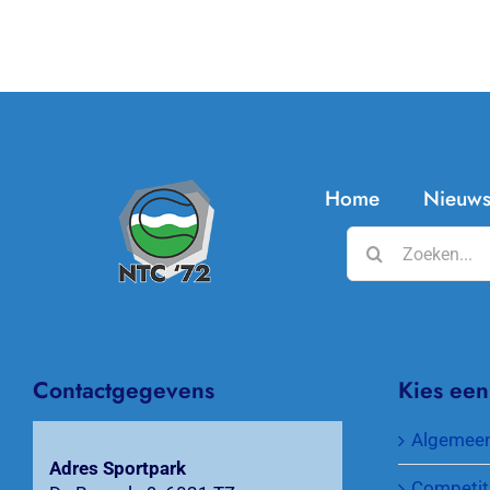
Home
Nieuw
Zoeken
naar:
Contactgegevens
Kies een
Algemee
Adres Sportpark
Competit