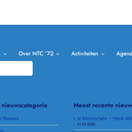
s
Over NTC ’72
Activiteiten
Agen
NTC ’72
Leden
Trainingen
Bestuur en Commissies
Clubkampioenschappen
Aanmelden Leden
Missie en Visie
Cranendonck Competitie
Afmelden Leden
 nieuwscategorie
Meest recente nieuw
Contributie en lidmaatschappen
KNLTB Voorjaarscompetitie
Senioren plus
n Nieuws
In Memoriam – Henk Alt
31-07-2026
Toegang park en sleutel
KNLTB Najaarscompetitie
Jeugd
ie