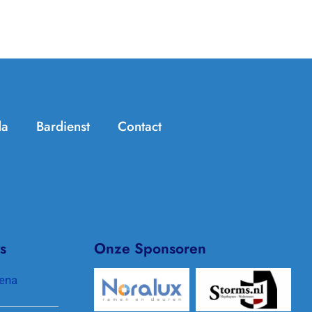
da
Bardienst
Contact
Handige info
Zomer Challenge
Jeugdtennis
KNLTB ClubApp
Seniorentennis
Archief/In de media
s
Onze Sponsoren
Padel
Clubkleding
ena
Pinnenlandtoernooi
Protocol gewenst gedrag