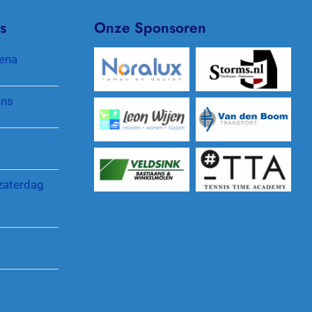
Padel
Clubkleding
s
Onze Sponsoren
Pinnenlandtoernooi
Protocol gewenst gedrag
ena
Reglementen en regelingen
jns
zaterdag