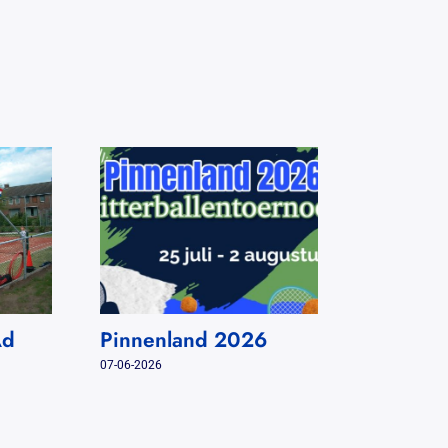
Ad
Pinnenland 2026
In Memo
Altena
07-06-2026
31-07-2026