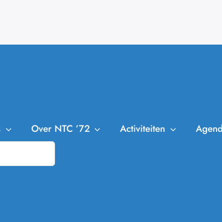
s
Over NTC ’72
Activiteiten
Agen
NTC ’72
Leden
Trainingen
Bestuur en Commissies
Clubkampioenschappen
Aanmelden Leden
Missie en Visie
Cranendonck Competitie
Afmelden Leden