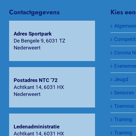
Contactgegevens
Kies een
Algemee
Adres Sportpark
Competit
De Bengele 9, 6031 TZ
Nederweert
Corona N
Eveneme
Jeugd
Postadres NTC ’72
Achtkant 14, 6031 HX
Senioren
Nederweert
Toernooi
Training
Ledenadministratie
Training
Achtkant 14, 6031 HX