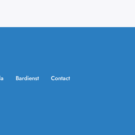
da
Bardienst
Contact
Handige info
Zomer Challenge
Jeugdtennis
KNLTB ClubApp
Seniorentennis
Archief/In de media