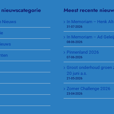
Contributie en lidmaatschappen
KNLTB Voorjaarscompetitie
Senioren plus
 nieuwscategorie
Meest recente nieuw
Toegang park en sleutel
KNLTB Najaarscompetitie
Jeugd
n Nieuws
In Memoriam – Henk Alt
31-07-2026
Sponsoren
Regeling Introducés
ie
In Memoriam – Ad Gelei
08-06-2026
ieuws
Pinnenland 2026
nten
07-06-2026
Groot onderhoud groen 
20 juni a.s.
21-05-2026
Zomer Challenge 2026
23-04-2026