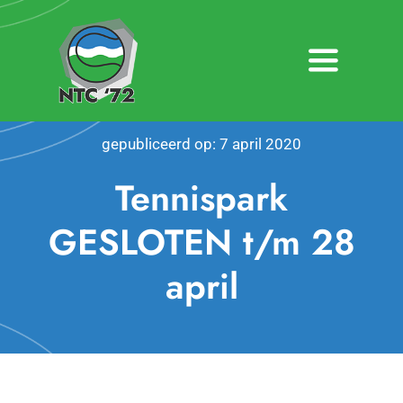
Ga
naar
inhoud
Toggle
Navigatio
Home
gepubliceerd op: 7 april 2020
Nieuws
Tennispark
Over NTC ’72
GESLOTEN t/m 28
april
Activiteiten
Agenda
Bardienst