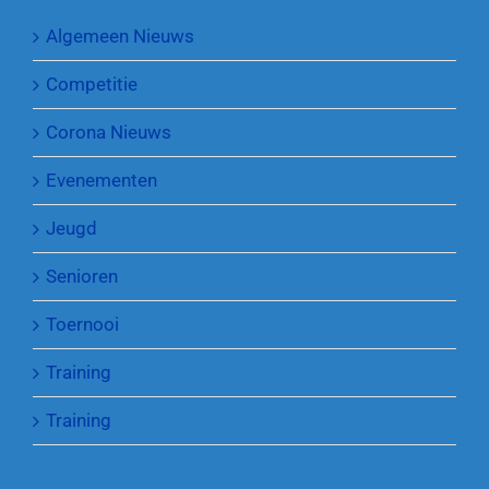
Algemeen Nieuws
Competitie
Corona Nieuws
Evenementen
Jeugd
Senioren
Toernooi
Training
Training