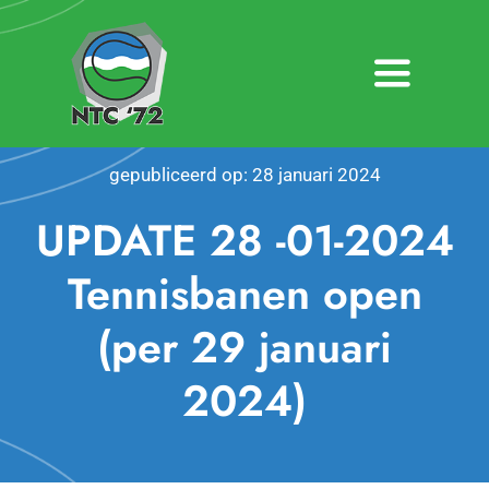
Ga
naar
inhoud
Toggle
Navigatio
Home
gepubliceerd op: 28 januari 2024
Nieuws
UPDATE 28 -01-2024
Over NTC ’72
Tennisbanen open
(per 29 januari
Activiteiten
2024)
Agenda
Bardienst