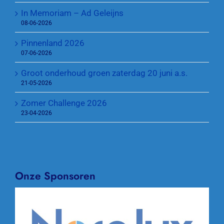
In Memoriam – Ad Geleijns
08-06-2026
Pinnenland 2026
07-06-2026
Groot onderhoud groen zaterdag 20 juni a.s.
21-05-2026
Zomer Challenge 2026
23-04-2026
Onze Sponsoren