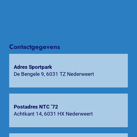
Nieuws
Over NTC ’72
Activiteiten
Contactgegevens
Agenda
Adres Sportpark
De Bengele 9, 6031 TZ Nederweert
Bardienst
Contact
Postadres NTC ’72
Zoeken
Achtkant 14, 6031 HX Nederweert
naar: