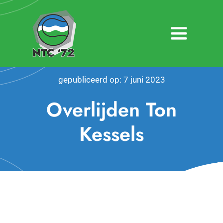
Ga
naar
inhoud
Toggle
Navigatio
Home
gepubliceerd op: 7 juni 2023
Nieuws
Overlijden Ton
Over NTC ’72
Kessels
Activiteiten
Agenda
Bardienst