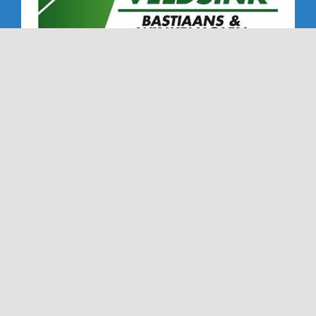
Copyright 2019 - 2026 | Alle rechten voorbehouden |
NTC '72 - Dé Nederweerter tennisclub sinds '72
Ook deze website is gemaakt met veel
door
Dímelo