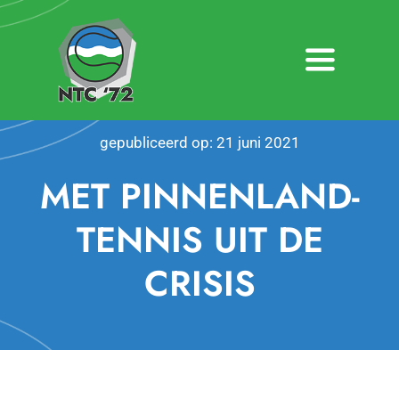
Ga
naar
inhoud
Toggle
Navigatio
Home
gepubliceerd op: 21 juni 2021
Nieuws
MET PINNENLAND-
Over NTC ’72
TENNIS UIT DE
CRISIS
Activiteiten
Agenda
Bardienst