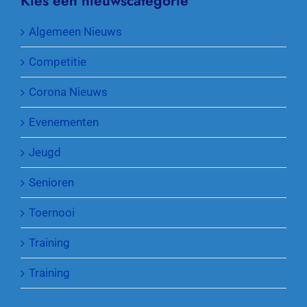
Kies een nieuwscategorie
Algemeen Nieuws
Competitie
Corona Nieuws
Evenementen
Jeugd
Senioren
Toernooi
Training
Training