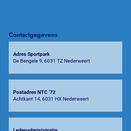
Nieuws
Over NTC ’72
Contactgegevens
Activiteiten
Agenda
Adres Sportpark
De Bengele 9, 6031 TZ Nederweert
Bardienst
Contact
Postadres NTC ’72
Zoeken
Achtkant 14, 6031 HX Nederweert
naar:
Ledenadministratie