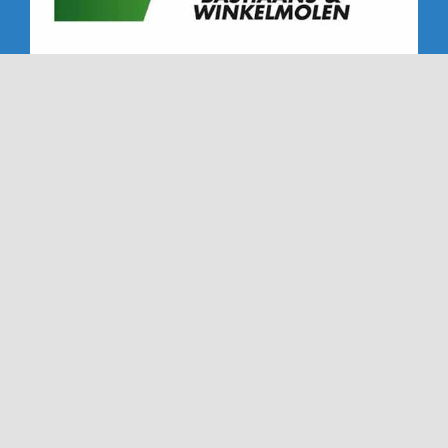
Copyright 2019 - 2026 | Alle rechten voorbehouden |
NTC '72 - Dé Nederweerter tennisclub sinds '72
Ook deze website is gemaakt met veel
door
Dímelo
Design in Ell