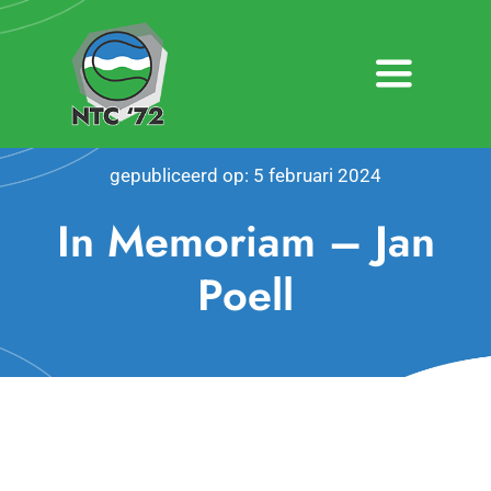
Ga
naar
inhoud
Toggle
Navigatio
Home
gepubliceerd op: 5 februari 2024
Nieuws
In Memoriam – Jan
Over NTC ’72
Poell
Activiteiten
Agenda
Bardienst