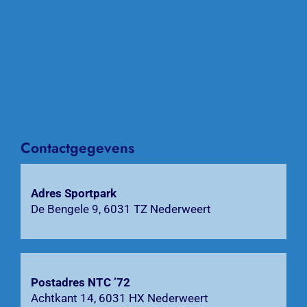
Home
Nieuws
Over NTC ’72
Activiteiten
Contactgegevens
Agenda
Adres Sportpark
Bardienst
De Bengele 9, 6031 TZ Nederweert
Contact
Zoeken
Postadres NTC ’72
naar:
Achtkant 14, 6031 HX Nederweert