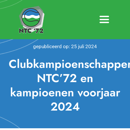
Ga
naar
inhoud
Toggle
Navigatio
Home
gepubliceerd op: 25 juli 2024
Nieuws
Clubkampioenschappe
Over NTC ’72
NTC’72 en
kampioenen voorjaar
Activiteiten
2024
Agenda
Bardienst