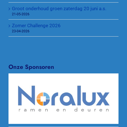
Groot onderhoud groen zaterdag 20 juni a.s.
21-05-2026
Zomer Challenge 2026
23-04-2026
Onze Sponsoren