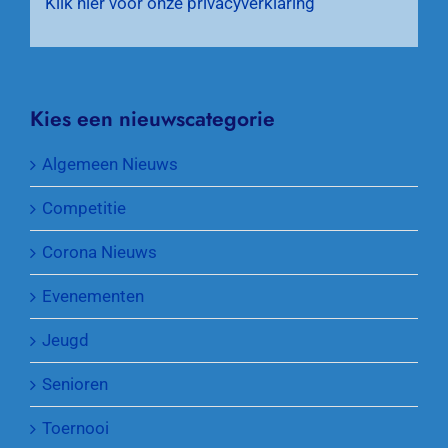
Klik hier voor onze privacyverklaring
Kies een nieuwscategorie
Algemeen Nieuws
Competitie
Corona Nieuws
Evenementen
Jeugd
Senioren
Toernooi