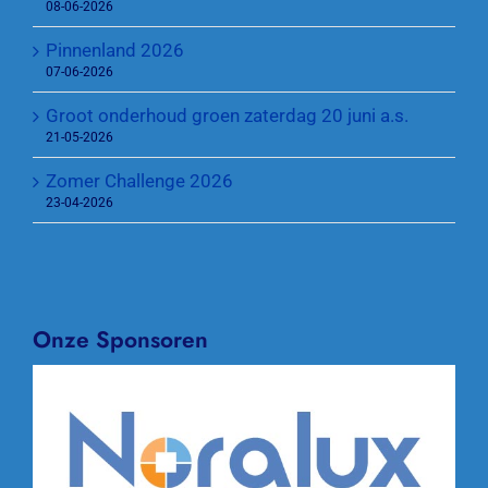
08-06-2026
Pinnenland 2026
07-06-2026
Groot onderhoud groen zaterdag 20 juni a.s.
21-05-2026
Zomer Challenge 2026
23-04-2026
Onze Sponsoren