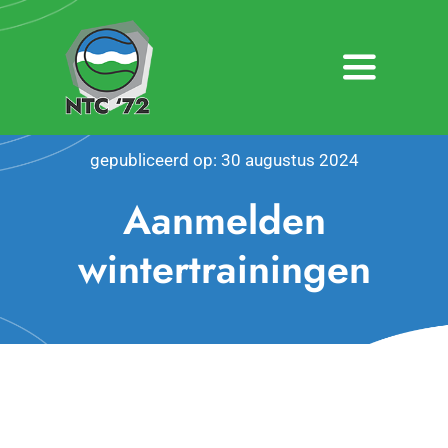
Ga
naar
inhoud
Toggle
Navigatio
Home
gepubliceerd op: 30 augustus 2024
Nieuws
Aanmelden
Over NTC ’72
wintertrainingen
Activiteiten
Agenda
Bardienst