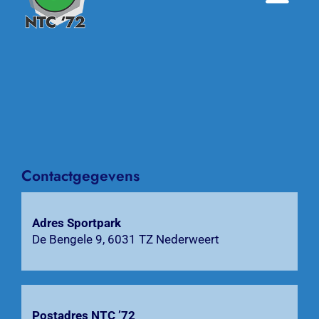
Toggle
Naviga
Home
Nieuws
Over NTC ’72
Activiteiten
Contactgegevens
Agenda
Adres Sportpark
De Bengele 9, 6031 TZ Nederweert
Bardienst
Contact
Postadres NTC ’72