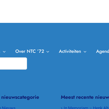
s
Over NTC ’72
Activiteiten
Agen
NTC ’72
Leden
Trainingen
Bestuur en Commissies
Clubkampioenschappen
Aanmelden Leden
Missie en Visie
Cranendonck Competitie
Afmelden Leden
 nieuwscategorie
Meest recente nieuw
Contributie en lidmaatschappen
KNLTB Voorjaarscompetitie
Senioren plus
n Nieuws
In Memoriam – Henk Alt