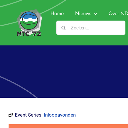
Ga
naar
Home
Nieuws
Over NT
inhoud
Zoeken
naar:
Bestuur
Missie e
Contrib
Toegang
Sponso
Event Series:
Inloopavonden