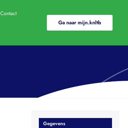
Contact
Ga naar mijn.knltb
ndige info
e
ClubApp
/In de media
ding
ooi
l gewenst gedrag
nten en regelingen
Gegevens