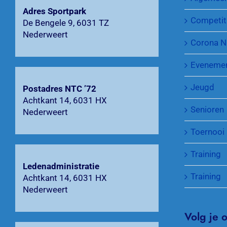
Adres Sportpark
Competit
De Bengele 9, 6031 TZ
Nederweert
Corona N
Eveneme
Jeugd
Postadres NTC ’72
Achtkant 14, 6031 HX
Senioren
Nederweert
Toernooi
Training
Ledenadministratie
Training
Achtkant 14, 6031 HX
Nederweert
Volg je 