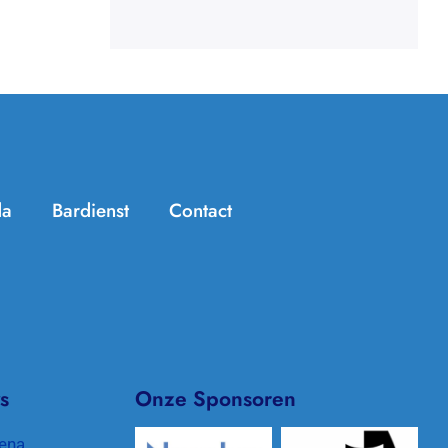
da
Bardienst
Contact
Handige info
Zomer Challenge
Jeugdtennis
KNLTB ClubApp
Seniorentennis
Archief/In de media
s
Onze Sponsoren
Padel
Clubkleding
ena