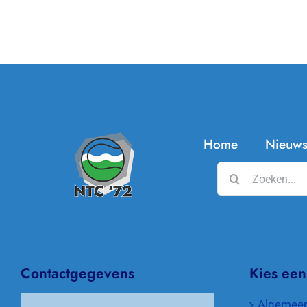
Home
Nieuw
Zoeken
naar:
Contactgegevens
Kies een
Algemee