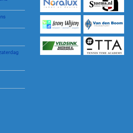
Pinnenlandtoernooi
Protocol gewenst gedrag
jns
Reglementen en regelingen
zaterdag