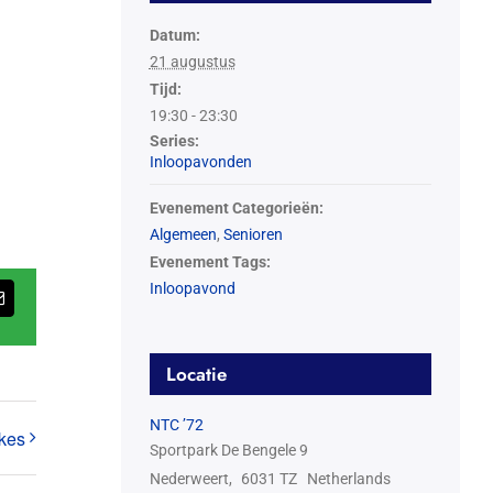
Datum:
21 augustus
Tijd:
19:30 - 23:30
Series:
Inloopavonden
Evenement Categorieën:
Algemeen
,
Senioren
Evenement Tags:
Inloopavond
App
E-
mail
Locatie
NTC ’72
kes
Sportpark De Bengele 9
Nederweert
,
6031 TZ
Netherlands