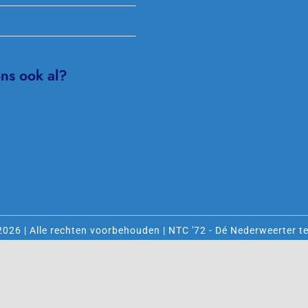
ons ook al?
2026 | Alle rechten voorbehouden | NTC '72 - Dé Nederweerter te
ok deze website is gemaakt met veel
door
Dímelo Design in E