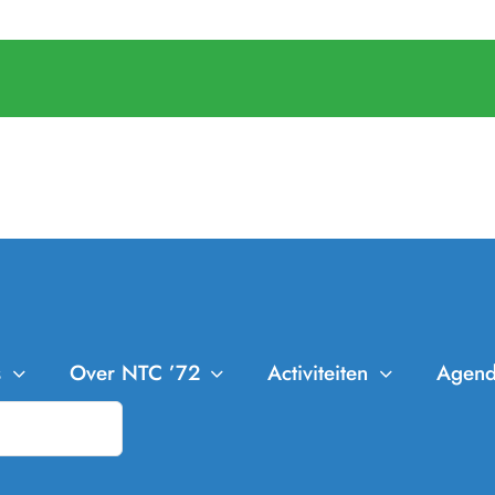
s
Over NTC ’72
Activiteiten
Agen
NTC ’72
Leden
Trainingen
Bestuur en Commissies
Clubkampioenschappen
Aanmelden Leden