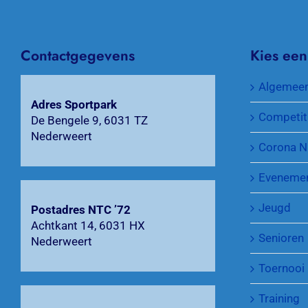
Contactgegevens
Kies een
Algemee
Adres Sportpark
Competit
De Bengele 9, 6031 TZ
Nederweert
Corona N
Eveneme
Jeugd
Postadres NTC ’72
Achtkant 14, 6031 HX
Senioren
Nederweert
Toernooi
Training