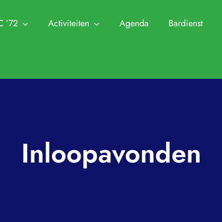
C ’72
Activiteiten
Agenda
Bardienst
NTC ’72
Leden
Ha
Trainingen
Zomer Challeng
 en Commissies
Clubkampioenschappen
Aanmelden Leden
Jeugdtennis
KNLTB 
n Visie
Cranendonck Competitie
Afmelden Leden
Seniorentennis
Archief
utie en lidmaatschappen
KNLTB Voorjaarscompetitie
Senioren plus
Padel
Clubkle
Inloopavonden
 park en sleutel
KNLTB Najaarscompetitie
Jeugd
Pinnenlandtoern
Protoco
ren
Regeling Introducés
Regleme