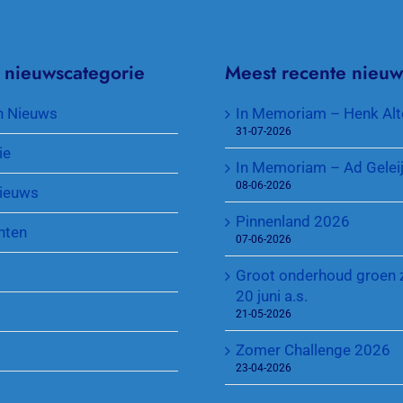
Missie en Visie
Cranendonck Competitie
Afmelden Leden
 nieuwscategorie
Meest recente nieuw
Contributie en lidmaatschappen
KNLTB Voorjaarscompetitie
Senioren plus
n Nieuws
In Memoriam – Henk Alt
Toegang park en sleutel
KNLTB Najaarscompetitie
Jeugd
31-07-2026
ie
In Memoriam – Ad Gelei
Sponsoren
Regeling Introducés
08-06-2026
ieuws
Pinnenland 2026
nten
07-06-2026
Groot onderhoud groen 
20 juni a.s.
21-05-2026
Zomer Challenge 2026
23-04-2026