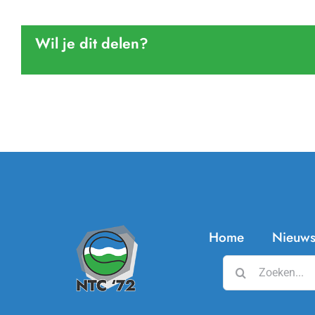
Wil je dit delen?
Home
Nieuw
Zoeken
naar: