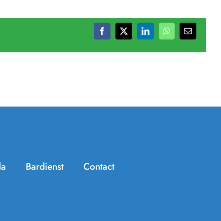
Facebook
X
LinkedIn
WhatsApp
E-
mail
da
Bardienst
Contact
Handige info
Zomer Challenge
Jeugdtennis
KNLTB ClubApp