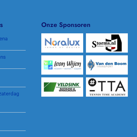
Seniorentennis
Archief/In de media
s
Onze Sponsoren
Padel
Clubkleding
ena
Pinnenlandtoernooi
Protocol gewenst gedrag
jns
Reglementen en regelingen
zaterdag