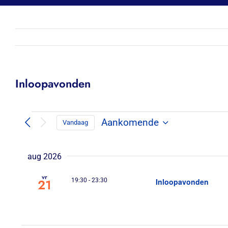
Inloopavonden
Evenementen
Aankomende
Vandaag
Selecteer
datum
aug 2026
vr
21
19:30
-
23:30
Inloopavonden