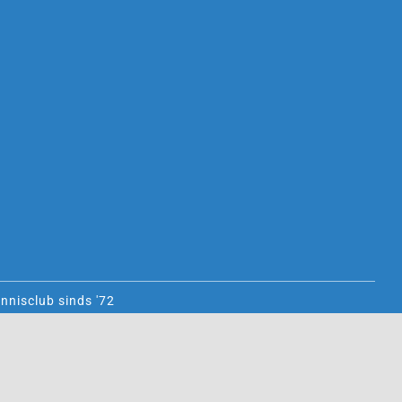
nnisclub sinds '72
ll