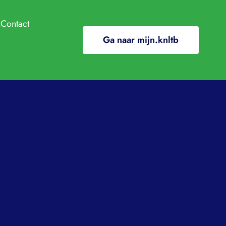
Contact
Ga naar mijn.knltb
ndige info
e
ClubApp
/In de media
ding
ooi
l gewenst gedrag
nten en regelingen