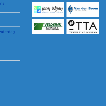
jns
Reglementen en regelingen
zaterdag