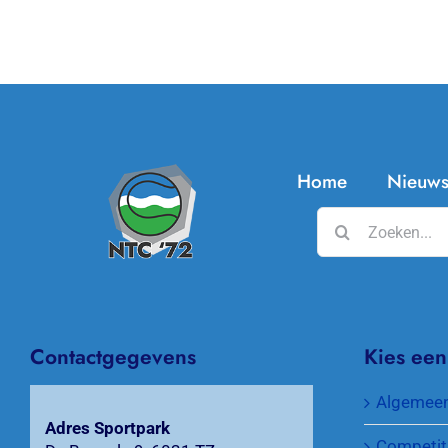
Home
Nieuw
Zoeken
naar:
Contactgegevens
Kies een
Algemee
Adres Sportpark
Competit