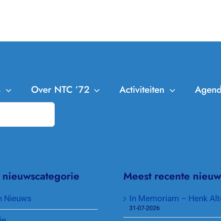
s
Over NTC ’72
Activiteiten
Agen
NTC ’72
Leden
Trainingen
Bestuur en Commissies
Clubkampioenschappen
Aanmelden Leden
Missie en Visie
Cranendonck Competitie
Afmelden Leden
 nieuwscategorie
Meest recente nieuw
Contributie en lidmaatschappen
KNLTB Voorjaarscompetitie
Senioren plus
n Nieuws
In Memoriam – Henk Alt
31-07-2026
Toegang park en sleutel
KNLTB Najaarscompetitie
Jeugd
ie