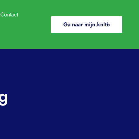
Contact
Ga naar mijn.knltb
ndige info
e
ClubApp
/In de media
ding
ng
ooi
l gewenst gedrag
nten en regelingen