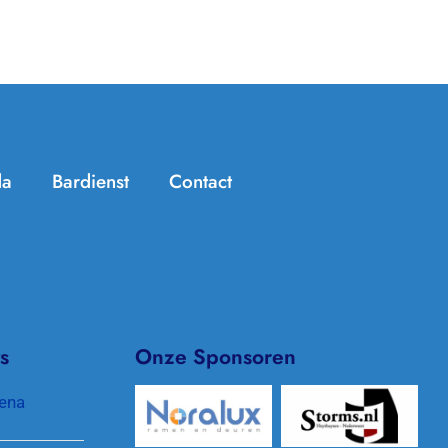
da
Bardienst
Contact
Handige info
Zomer Challenge
Jeugdtennis
KNLTB ClubApp
Seniorentennis
Archief/In de media
s
Onze Sponsoren
Padel
Clubkleding
ena
Pinnenlandtoernooi
Protocol gewenst gedrag