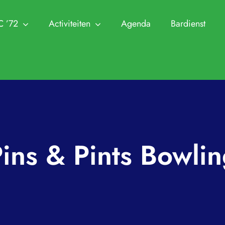
C ’72
Activiteiten
Agenda
Bardienst
NTC ’72
Leden
Ha
Trainingen
Zomer Challeng
 en Commissies
Clubkampioenschappen
Aanmelden Leden
Jeugdtennis
KNLTB 
n Visie
Cranendonck Competitie
Afmelden Leden
Seniorentennis
Archief
utie en lidmaatschappen
KNLTB Voorjaarscompetitie
Senioren plus
Padel
Clubkle
ins & Pints Bowli
 park en sleutel
KNLTB Najaarscompetitie
Jeugd
Pinnenlandtoern
Protoco
ren
Regeling Introducés
Regleme