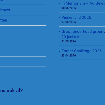
In Memoriam – Ad Gelei
Sponsoren
Regeling Introducés
08-06-2026
ieuws
Pinnenland 2026
nten
07-06-2026
Groot onderhoud groen 
20 juni a.s.
21-05-2026
Zomer Challenge 2026
23-04-2026
ons ook al?