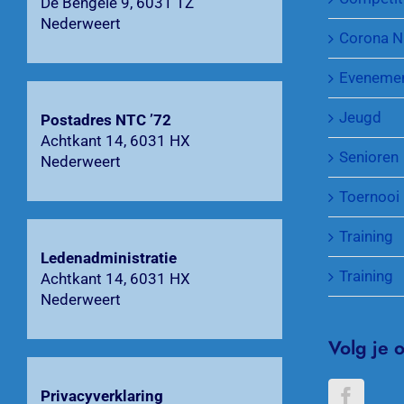
De Bengele 9, 6031 TZ
Nederweert
Corona N
Eveneme
Jeugd
Postadres NTC ’72
Achtkant 14, 6031 HX
Senioren
Nederweert
Toernooi
Training
Ledenadministratie
Training
Achtkant 14, 6031 HX
Nederweert
Volg je 
Privacyverklaring