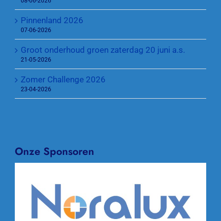
08-06-2026
Pinnenland 2026
07-06-2026
Groot onderhoud groen zaterdag 20 juni a.s.
21-05-2026
Zomer Challenge 2026
23-04-2026
Onze Sponsoren