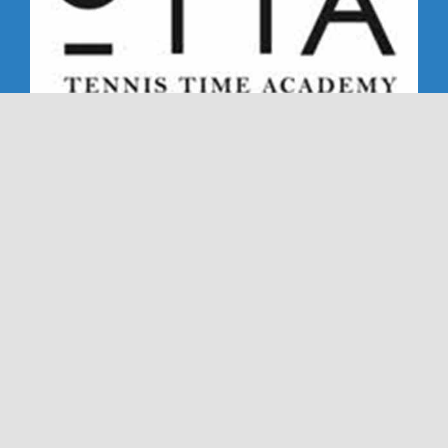
Copyright 2019 - 2026 | Alle rechten voorbehouden |
NTC '72 - Dé Nederweerter tennisclub sinds '72
Ook deze website is gemaakt met veel
door
Dímelo
Design in Ell