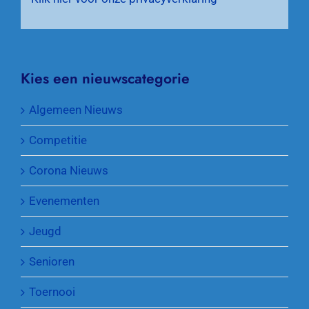
Kies een nieuwscategorie
Algemeen Nieuws
Competitie
Corona Nieuws
Evenementen
Jeugd
Senioren
Toernooi