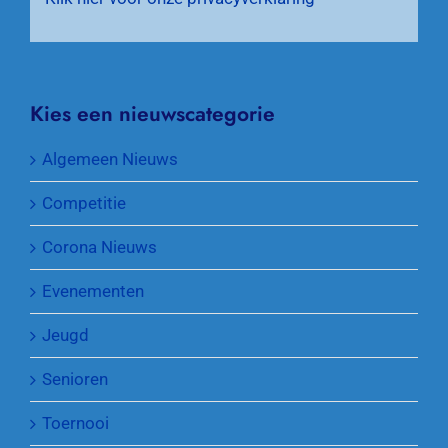
Kies een nieuwscategorie
Algemeen Nieuws
Competitie
Corona Nieuws
Evenementen
Jeugd
Senioren
Toernooi