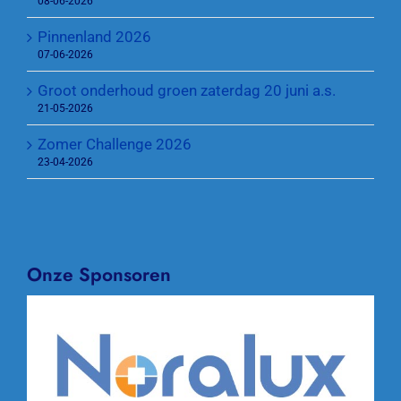
08-06-2026
Pinnenland 2026
07-06-2026
Groot onderhoud groen zaterdag 20 juni a.s.
21-05-2026
Zomer Challenge 2026
23-04-2026
Onze Sponsoren