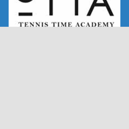
Copyright 2019 - 2026 | Alle rechten voorbehouden |
NTC '72 - Dé Nederweerter tennisclub sinds '72
Ook deze website is gemaakt met veel
door
Dímelo
Design in Ell