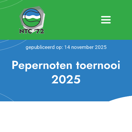
Ga
naar
inhoud
Toggle
Navigatio
Home
gepubliceerd op: 14 november 2025
Nieuws
Pepernoten toernooi
Over NTC ’72
2025
Activiteiten
Agenda
Bardienst