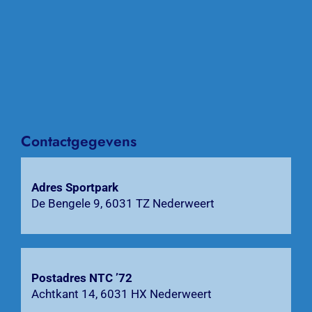
Naviga
Home
Nieuws
Over NTC ’72
Activiteiten
Contactgegevens
Agenda
Adres Sportpark
De Bengele 9, 6031 TZ Nederweert
Bardienst
Contact
Postadres NTC ’72
Zoeken
Achtkant 14, 6031 HX Nederweert
naar: