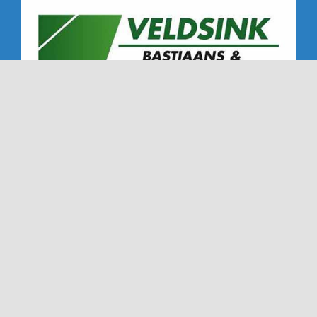
Copyright 2019 - 2026 | Alle rechten voorbehouden |
NTC '72 - Dé Nederweerter tennisclub sinds '72