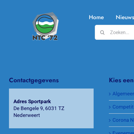
Home
Nieuw
Zoeken
naar:
Contactgegevens
Kies een
Algemee
Adres Sportpark
Competit
De Bengele 9, 6031 TZ
Nederweert
Corona N
Eveneme