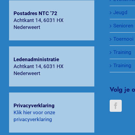
Jeugd
Postadres NTC ’72
Achtkant 14, 6031 HX
Senioren
Nederweert
Toernooi
Training
Ledenadministratie
Training
Achtkant 14, 6031 HX
Nederweert
Volg je 
Privacyverklaring
Klik hier voor onze
privacyverklaring