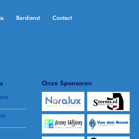
da
Bardienst
Contact
Handige info
Zomer Challenge
Jeugdtennis
KNLTB ClubApp
Seniorentennis
Archief/In de media
Padel
Clubkleding
s
Onze Sponsoren
Pinnenlandtoernooi
Protocol gewenst gedrag
ena
Reglementen en regelingen
jns