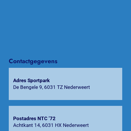
Home
Nieuws
Over NTC ’72
Activiteiten
Contactgegevens
Agenda
Adres Sportpark
Bardienst
De Bengele 9, 6031 TZ Nederweert
Contact
Zoeken
Postadres NTC ’72
naar:
Achtkant 14, 6031 HX Nederweert