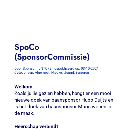
Contact
Zoeken
naar:
SpoCo
(SponsorCommissie)
Door
SponsoringNTC72
gepubliceerd op: 03-10-2021
Categorieën:
Algemeen Nieuws
,
Jeugd
,
Senioren
Welkom
Zoals jullie gezien hebben, hangt er een mooi
nieuwe doek van baansponsor Hubo Duijts en
is het doek van baansponsor Moos wonen in
de maak.
Heerschap verbindt