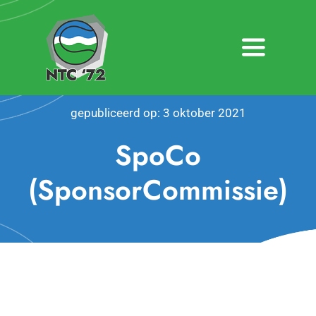
Ga
naar
inhoud
Toggle
Navigatio
Home
gepubliceerd op: 3 oktober 2021
Nieuws
SpoCo
Over NTC ’72
(SponsorCommissie)
Activiteiten
Agenda
Bardienst