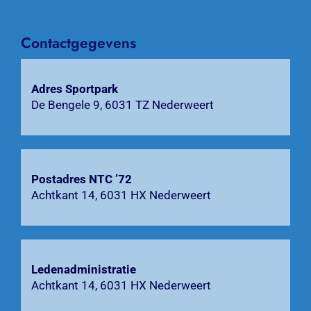
Activiteiten
Agenda
Contactgegevens
Bardienst
Adres Sportpark
De Bengele 9, 6031 TZ Nederweert
Contact
Zoeken
naar:
Postadres NTC ’72
Achtkant 14, 6031 HX Nederweert
Ledenadministratie
Achtkant 14, 6031 HX Nederweert