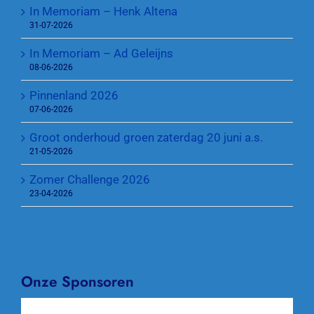
In Memoriam – Henk Altena
31-07-2026
In Memoriam – Ad Geleijns
08-06-2026
Pinnenland 2026
07-06-2026
Groot onderhoud groen zaterdag 20 juni a.s.
21-05-2026
Zomer Challenge 2026
23-04-2026
Onze Sponsoren