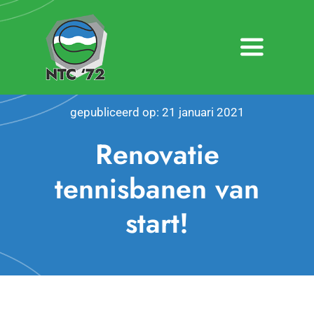
Ga
naar
inhoud
Toggle
Navigatio
Home
gepubliceerd op: 21 januari 2021
Nieuws
Renovatie
Over NTC ’72
tennisbanen van
start!
Activiteiten
Agenda
Bardienst