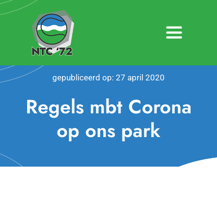
Ga
naar
inhoud
Toggle
Navigatio
Home
gepubliceerd op: 27 april 2020
Nieuws
Regels mbt Corona
Over NTC ’72
op ons park
Activiteiten
Agenda
Bardienst