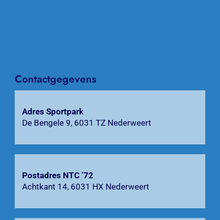
Over NTC ’72
Activiteiten
Agenda
Contactgegevens
Bardienst
Adres Sportpark
De Bengele 9, 6031 TZ Nederweert
Contact
Zoeken
naar:
Postadres NTC ’72
Achtkant 14, 6031 HX Nederweert