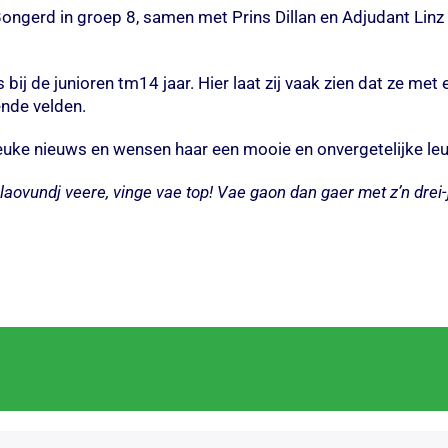
 Bongerd in groep 8, samen met Prins Dillan en Adjudant Linz
s bij de junioren tm14 jaar. Hier laat zij vaak zien dat ze me
ende velden.
t leuke nieuws en wensen haar een mooie en onvergetelijke le
aovundj veere, vinge vae top! Vae gaon dan gaer met z’n drei-