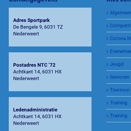
Algemee
Adres Sportpark
Competit
De Bengele 9, 6031 TZ
Nederweert
Corona N
Eveneme
Jeugd
Postadres NTC ’72
Achtkant 14, 6031 HX
Senioren
Nederweert
Toernooi
Training
Ledenadministratie
Training
Achtkant 14, 6031 HX
Nederweert