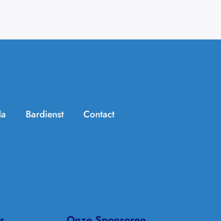
da
Bardienst
Contact
Handige info
Zomer Challenge
Jeugdtennis
KNLTB ClubApp
Seniorentennis
Archief/In de media
Padel
Clubkleding
s
Onze Sponsoren