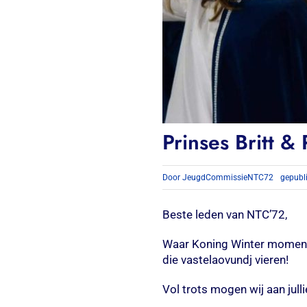
Prinses Britt & 
Door
JeugdCommissieNTC72
gepubl
Beste leden van NTC’72,
Waar Koning Winter momente
die vastelaovundj vieren!
Vol trots mogen wij aan julli