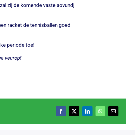
 zal zij de komende vastelaovundj
t een racket de tennisballen goed
uke periode toe!
je veurop!’