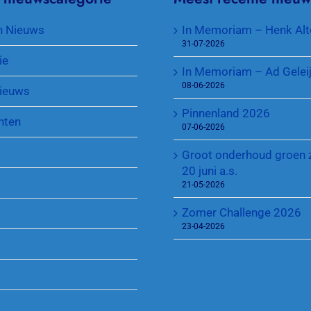
Toegang park en sleutel
KNLTB Najaarscompetitie
Jeugd
n Nieuws
In Memoriam – Henk Alt
31-07-2026
Sponsoren
Regeling Introducés
ie
In Memoriam – Ad Gelei
08-06-2026
ieuws
Pinnenland 2026
nten
07-06-2026
Groot onderhoud groen 
20 juni a.s.
21-05-2026
Zomer Challenge 2026
23-04-2026