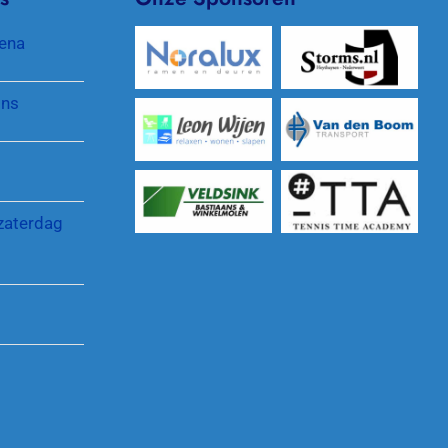
Pinnenlandtoernooi
Protocol gewenst gedrag
ena
Reglementen en regelingen
jns
zaterdag