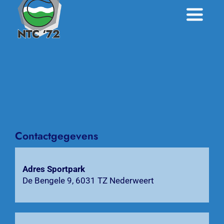
Toggle
Naviga
Home
Nieuws
Over NTC ’72
Activiteiten
Contactgegevens
Agenda
Adres Sportpark
De Bengele 9, 6031 TZ Nederweert
Bardienst
Contact