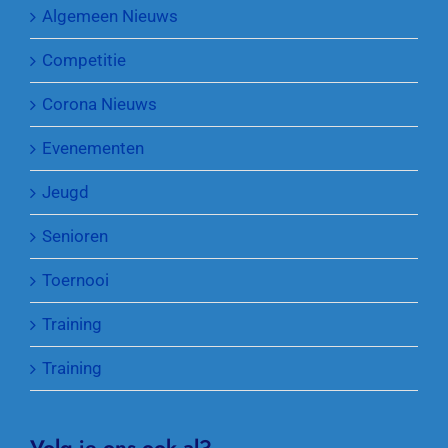
Algemeen Nieuws
Competitie
Corona Nieuws
Evenementen
Jeugd
Senioren
Toernooi
Training
Training