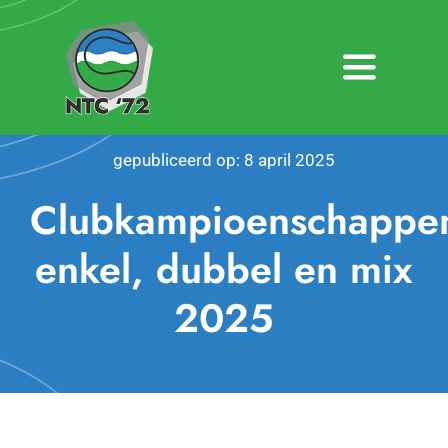
Ga
naar
inhoud
Toggle
Navigatio
Home
gepubliceerd op: 8 april 2025
Nieuws
Clubkampioenschappe
Over NTC ’72
enkel, dubbel en mix
2025
Activiteiten
Agenda
Bardienst