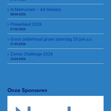
In Memoriam – Ad Geleijns
08-06-2026
Pinnenland 2026
07-06-2026
Groot onderhoud groen zaterdag 20 juni a.s.
21-05-2026
Zomer Challenge 2026
23-04-2026
Onze Sponsoren