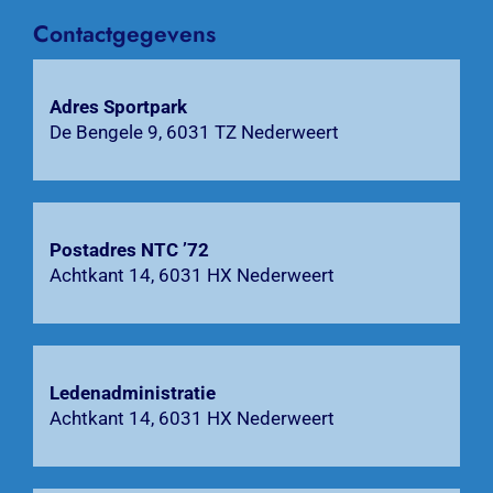
Contactgegevens
Agenda
Bardienst
Adres Sportpark
De Bengele 9, 6031 TZ Nederweert
Contact
Zoeken
Postadres NTC ’72
naar:
Achtkant 14, 6031 HX Nederweert
Ledenadministratie
Achtkant 14, 6031 HX Nederweert